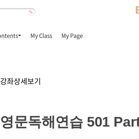
ontents
My Class
My Page
강
좌
강좌상세보기
상
세
보
기
영문독해연습 501 Part