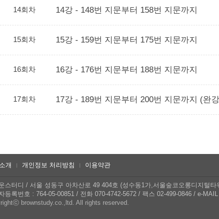
14회차
14강 - 148번 지문부터 158번 지문까지
15회차
15강 - 159번 지문부터 175번 지문까지
16회차
16강 - 176번 지문부터 188번 지문까지
17회차
17강 - 189번 지문부터 200번 지문까지 (완
소개
개인정보 처리방침
이용약관
|
|
운스터디
/
서울 성동구 아차산로 49 404호 (성수동1가,서울숲코오롱디지털타
등록번호 : 764-05-00851
/
전화 070-4742-5672
/
팩스 02-499-0846
/
e-MAIL 
ightⓒ brownstudy.co.,ltd. All rights reserved.