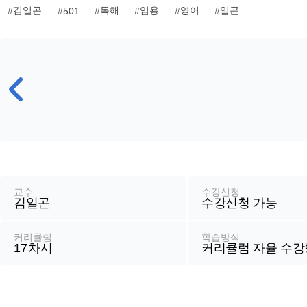
김일곤
독해
임용
영어
일곤
501
강
좌
정
교수
수강신청
김일곤
수강신청 가능
보
커리큘럼
학습방식
17
차시
커리큘럼 자율 수