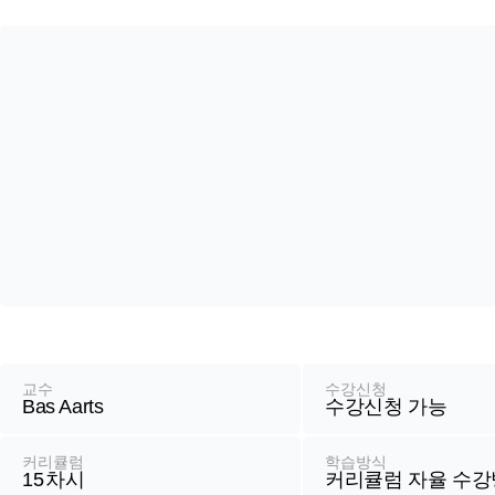
강
좌
정
교수
수강신청
Bas Aarts
수강신청 가능
보
커리큘럼
학습방식
15
차시
커리큘럼 자율 수