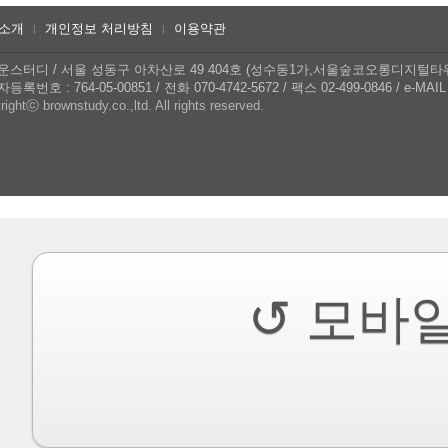
소개
개인정보 처리방침
이용약관
|
|
운스터디
/
서울 성동구 아차산로 49 404호 (성수동1가,서울숲코오롱디지털타
등록번호 : 764-05-00851
/
전화 070-4742-5672
/
팩스 02-499-0846
/
e-MAIL 
ightⓒ brownstudy.co.,ltd. All rights reserved.
↺ 모바