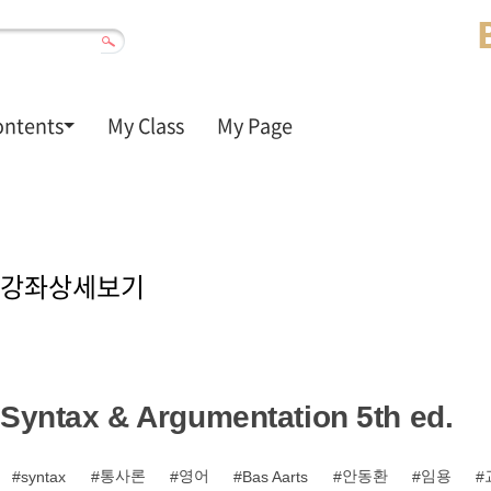
ontents
My Class
My Page
강
좌
강좌상세보기
상
세
보
기
Syntax & Argumentation 5th ed.
통사론
영어
안동환
임용
syntax
Bas Aarts