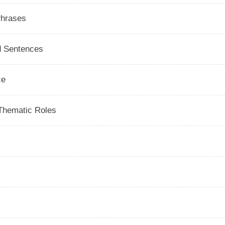
Phrases
d Sentences
ce
Thematic Roles