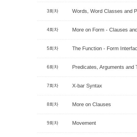
3회차
Words, Word Classes and 
4회차
More on Form - Clauses an
5회차
The Function - Form Interfa
6회차
Predicates, Arguments and 
7회차
X-bar Syntax
8회차
More on Clauses
9회차
Movement