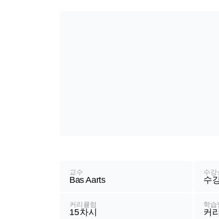
강
좌
정
교수
수강
Bas Aarts
수강
보
커리큘럼
학습
15
차시
커리