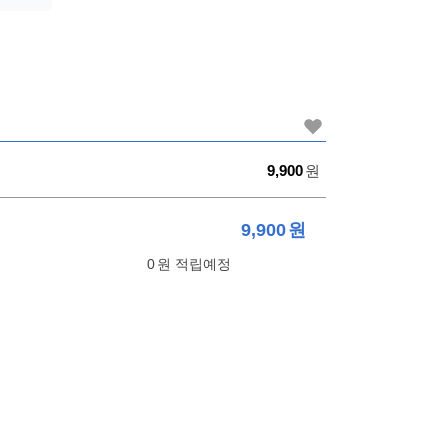
가
9,900
원
격
9,900
원
0
원 적립예정