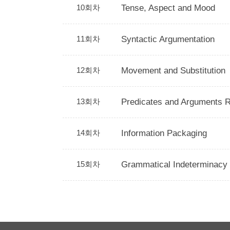
10회차
Tense, Aspect and Mood
11회차
Syntactic Argumentation
12회차
Movement and Substitution
13회차
Predicates and Arguments R
14회차
Information Packaging
15회차
Grammatical Indetermina