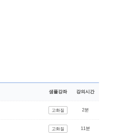
샘플강좌
강의시간
2분
고화질
11분
고화질