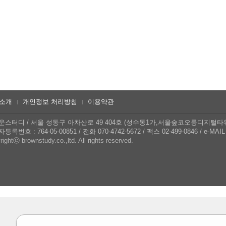
소개
개인정보 처리방침
이용약관
|
|
운스터디
/
서울 성동구 아차산로 49 404호 (성수동1가,서울숲코오롱디지털타
등록번호 : 764-05-00851
/
전화 070-4742-5672
/
팩스 02-499-0846
/
e-MAIL 
ightⓒ brownstudy.co.,ltd. All rights reserved.