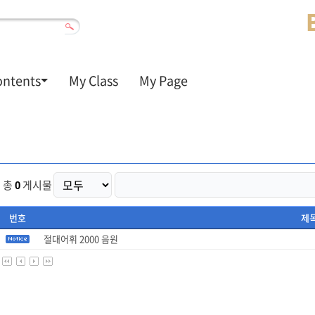
ontents
My Class
My Page
총
게시물
0
번호
제
절대어휘 2000 음원